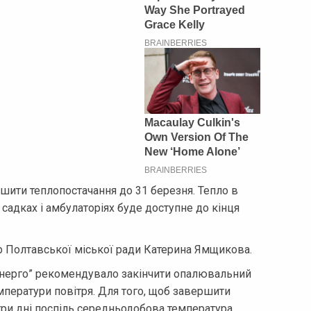
шити теплопостачання до 31 березня. Тепло в
 садках і амбулаторіях буде доступне до кінця
р Полтавської міської ради Катерина Ямщикова.
нерго” рекомендувало закінчити опалювальний
мператури повітря. Для того, щоб завершити
три дні поспіль середньодобова температура