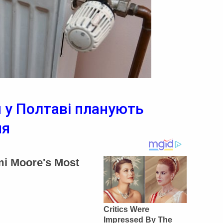
 у Полтаві планують
ня