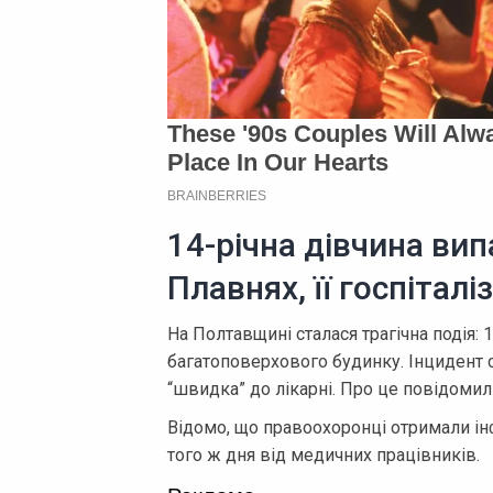
14-річна дівчина випа
Плавнях, її госпітал
На Полтавщині сталася трагічна подія: 1
багатоповерхового будинку. Інцидент с
“швидка” до лікарні. Про це повідомили
Відомо, що правоохоронці отримали і
того ж дня від медичних працівників.