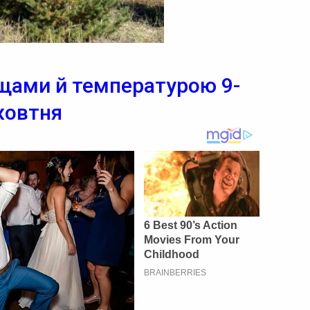
ощами й температурою 9-
жовтня