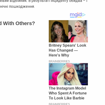
евий відбійник. В результаті інциденту обидва – і
анічні пошкодження.