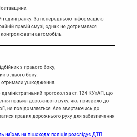
Полтавщини.
-й годині ранку. За попередньою інформацією
райній правій смузі, однак не дотрималася
а контролювати автомобіль.
дбійник з правого боку,
ик з лівого боку,
жа отримали ушкодження.
о адміністративний протокол за ст. 124 КУпАП, що
ення правил дорожнього руху, яке призвело до
арії, не повідомляється. Але звертаючись до
уватися правил дорожнього руху для забезпечення
ь наїхав на пішохода: поліція розслідує ДТП