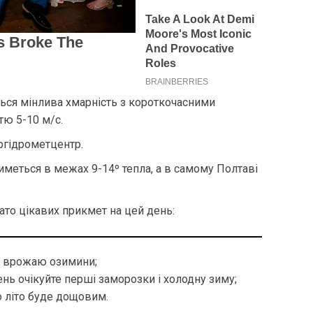
ться мінлива хмарність з короткочасними
тю 5-10 м/с.
ргідрометцентр.
иметься в межах 9-14º тепла, а в самому Полтаві
ато цікавих прикмет на цей день:
го врожаю озимини;
нь очікуйте перші заморозки і холодну зиму;
що літо буде дощовим.