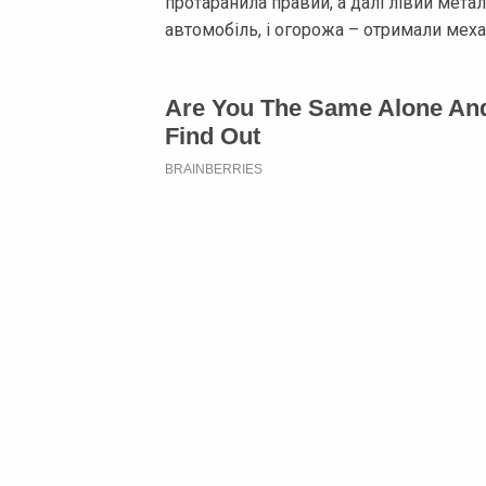
протаранила правий, а далі лівий метал
автомобіль, і огорожа – отримали мех