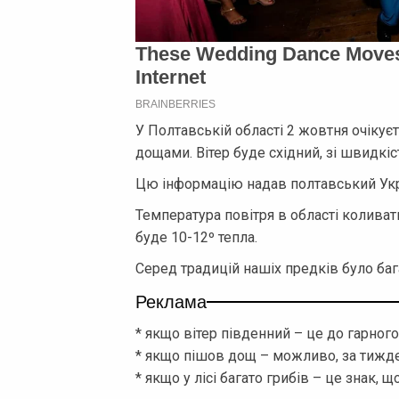
У Полтавській області 2 жовтня очікує
дощами. Вітер буде східний, зі швидкіс
Цю інформацію надав полтавський Ук
Температура повітря в області коливат
буде 10-12º тепла.
Серед традицій нашіх предків було баг
Реклама
* якщо вітер південний – це до гарно
* якщо пішов дощ – можливо, за тижде
* якщо у лісі багато грибів – це знак, 