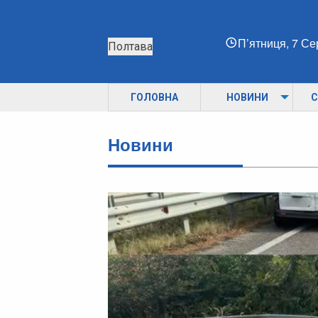
П’ятниця, 7 С
Полтава
ГОЛОВНА
НОВИНИ
С
Новини