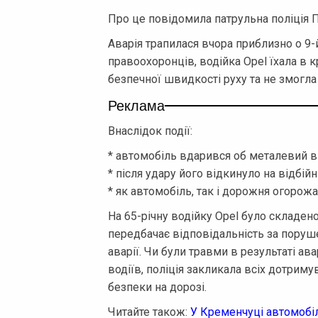
Про це повідомила патрульна поліція 
Аварія трапилася вчора приблизно о 9
правоохоронців, водійка Opel їхала в к
безпечної швидкості руху та не змогл
Реклама
Внаслідок події:
* автомобіль вдарився об металевий ві
* після удару його відкинуло на відбійн
* як автомобіль, так і дорожня огоро
На 65-річну водійку Opel було складен
передбачає відповідальність за поруш
аварії. Чи були травми в результаті ав
водіїв, поліція закликала всіх дотрим
безпеки на дорозі.
Читайте також:
У Кременчуці автомобіл