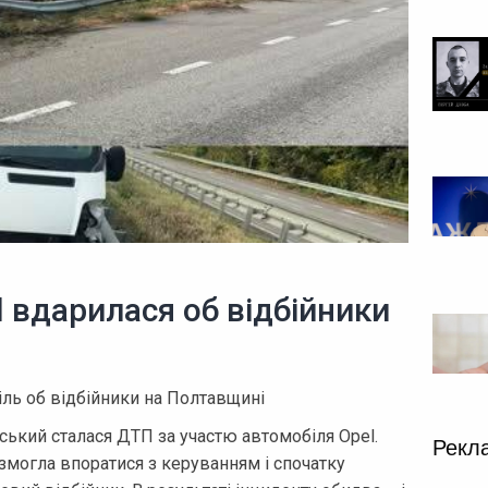
l вдарилася об відбійники
іль об відбійники на Полтавщині
ький сталася ДТП за участю автомобіля Opel.
Рекл
 змогла впоратися з керуванням і спочатку