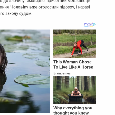
що до злочину, ймовірно, причетний мешканець
ня. Чоловіку вже оголосили підозру, і наразі
го заходу судом.