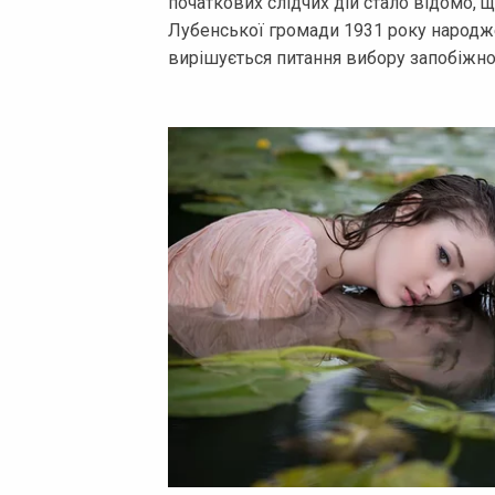
початкових слідчих дій стало відомо, 
Лубенської громади 1931 року народжен
вирішується питання вибору запобіжно