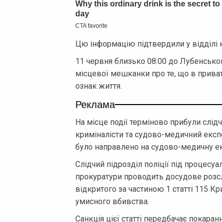
Цю інформацію підтвердили у відділі к
11 червня близько 08:00 до Лубенськог
місцевої мешканки про те, що в прив
ознак життя.
Реклама
На місце події терміново прибули слід
криміналісти та судово-медичний експе
було направлено на судово-медичну ек
Слідчий підрозділ поліції під процес
прокуратури проводить досудове розс
відкритого за частиною 1 статті 115 К
умисного вбивства.
Санкція цієї статті передбачає покаран