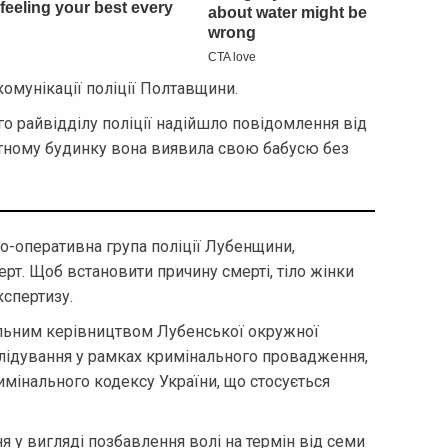
омунікації поліції Полтавщини.
о райвідділу поліції надійшло повідомлення від
атному будинку вона виявила свою бабусю без
чо-оперативна група поліції Лубенщини,
рт. Щоб встановити причину смерті, тіло жінки
спертизу.
уальним керівництвом Лубенської окружної
лідування у рамках кримінального провадження,
римінального кодексу України, що стосується
ня у вигляді позбавлення волі на термін від семи