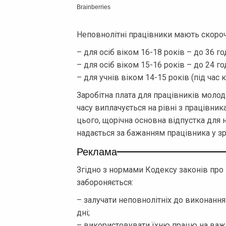
Неповнолітні працівники мають скороч
– для осіб віком 16-18 років – до 36 г
– для осіб віком 15-16 років – до 24 г
– для учнів віком 14-15 років (під час 
Заробітна плата для працівників молод
часу виплачується на рівні з працівни
цього, щорічна основна відпустка для 
надається за бажанням працівника у зр
Реклама
Згідно з нормами Кодексу законів про 
забороняється:
– залучати неповнолітніх до виконання 
дні;
– використовувати їхню працю на важк