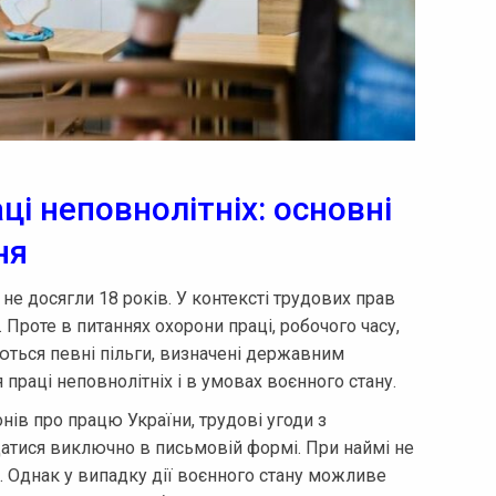
аці неповнолітніх: основні
ня
не досягли 18 років. У контексті трудових прав
 Проте в питаннях охорони праці, робочого часу,
аються певні пільги, визначені державним
 праці неповнолітніх і в умовах воєнного стану.
нів про працю України, трудові угоди з
атися виключно в письмовій формі. При наймі не
 Однак у випадку дії воєнного стану можливе