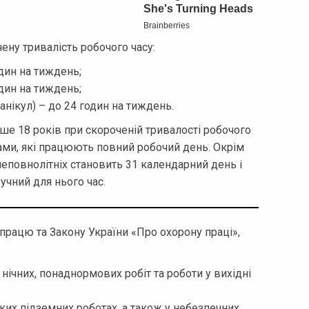
ену тривалість робочого часу:
один на тиждень;
один на тиждень;
канікул) – до 24 годин на тиждень.
ше 18 років при скороченій тривалості робочого
ками, які працюють повний робочий день. Окрім
неповнолітніх становить 31 календарний день і
учний для нього час.
працю та Закону України «Про охорону праці»,
нічних, понаднормових робіт та роботи у вихідні
их підземних роботах, а також у небезпечних