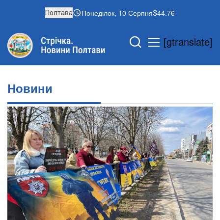
Понеділок, 10 Серпня
44.76
Полтава
[gtranslate]
Новини