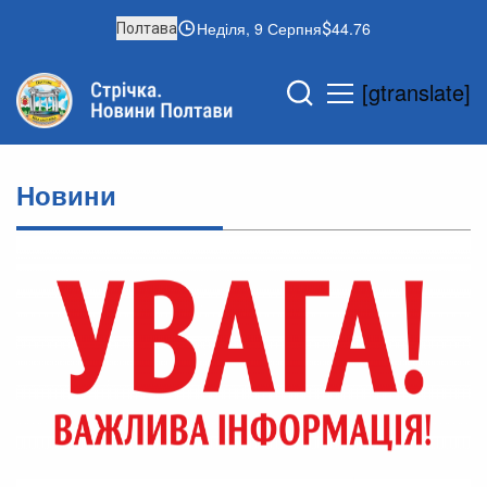
Неділя, 9 Серпня
44.76
Полтава
[gtranslate]
Новини