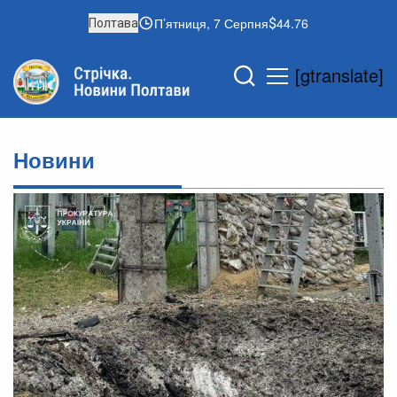
П’ятниця, 7 Серпня
44.76
Полтава
[gtranslate]
Новини