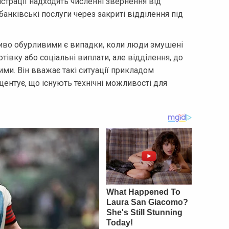
істрації надходять численні звернення від
нківські послуги через закриті відділення під
ливо обурливими є випадки, коли люди змушені
отівку або соціальні виплати, але відділення, до
ми. Він вважає такі ситуації прикладом
центує, що існують технічні можливості для