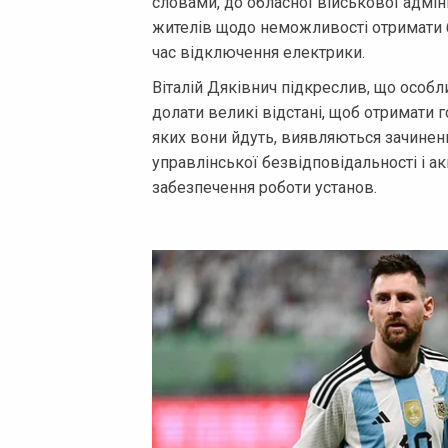
словами, до обласної військової адмін
жителів щодо неможливості отримати ба
час відключення електрики.
Віталій Дяківнич підкреслив, що особ
долати великі відстані, щоб отримати г
яких вони йдуть, виявляються зачинени
управлінської безвідповідальності і ак
забезпечення роботи установ.