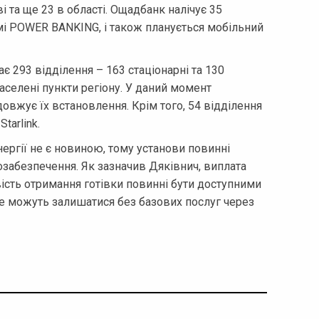
і та ще 23 в області. Ощадбанк налічує 35
емі POWER BANKING, і також планується мобільний
 293 відділення – 163 стаціонарні та 130
аселені пункти регіону. У даний момент
довжує їх встановлення. Крім того, 54 відділення
tarlink.
ергії не є новиною, тому установи повинні
озабезпечення. Як зазначив Дяківнич, виплата
ість отримання готівки повинні бути доступними
не можуть залишатися без базових послуг через