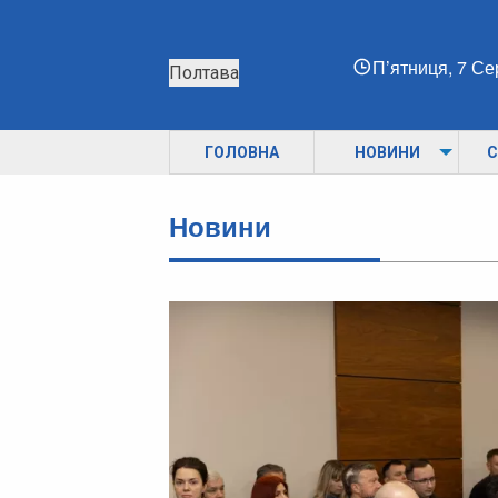
П’ятниця, 7 С
Полтава
ГОЛОВНА
НОВИНИ
С
Новини