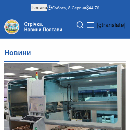
Субота, 8 Серпня
44.76
Полтава
[gtranslate]
Новини