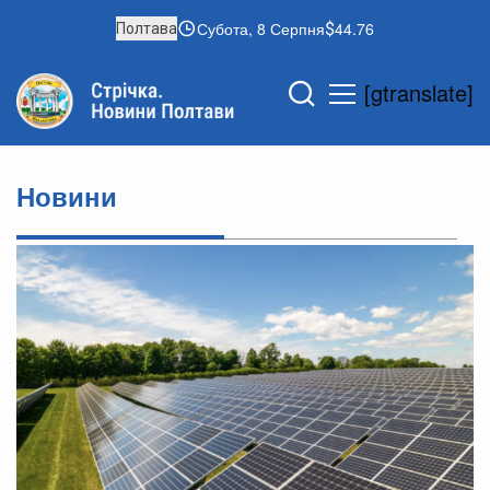
Субота, 8 Серпня
44.76
Полтава
[gtranslate]
Новини