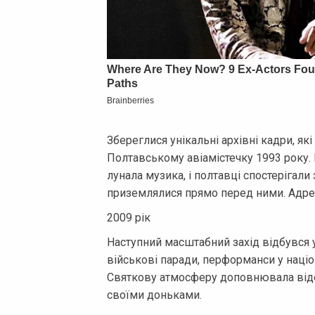
Збереглися унікальні архівні кадри, як
Полтавському авіамістечку 1993 року.
лунала музика, і полтавці спостерігали 
приземлялися прямо перед ними. Адрена
2009 рік
Наступний масштабний захід відбувся у
військові паради, перформанси у націо
Святкову атмосферу доповнювала відом
своїми доньками.