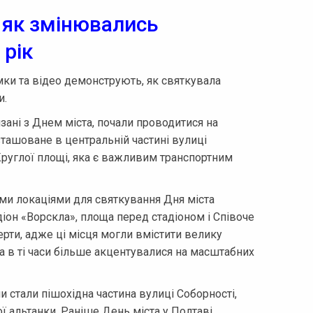
 як змінювались
 рік
імки та відео демонструють, як святкувала
и.
язані з Днем міста, почали проводитися на
зташоване в центральній частині вулиці
 Круглої площі, яка є важливим транспортним
ими локаціями для святкування Дня міста
іон «Ворскла», площа перед стадіоном і Співоче
рти, адже ці місця могли вмістити велику
а в ті часи більше акцентувалися на масштабних
 стали пішохідна частина вулиці Соборності,
ої альтанки. Раніше День міста у Полтаві