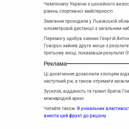
Чемпіонату України з шосейного велос
рівень спортивної майстерності.
Змагання проходили у Львівській облас
кілометровій дистанції з загальним на
Перемогу здобув киянин Георгій Антоне
Говорун зайняв друге місце з результат
третьому місці, показавши результат 05
Реклама
Ці досягнення дозволили хлопцям відзн
наступний рік, а також отримати можли
Зусилля, відданість та талант братів 
міжнародній арені.
Читайте також:
8 унікальних властиво
внести цей фрукт до раціону