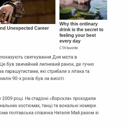
і показують святкування Дня міста в
 Це був звичайний липневий ранок, де гучно
за парашутистами, які стрибали з літака та
лін 90-х років був на висоті.
 2009 році. На стадіоні «Ворскла» проходили
нальних костюмах, танці та вокальні номери.
а полтавська співачка Наталія Май разом зі