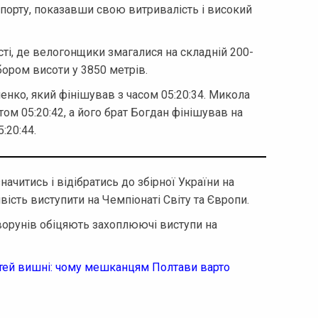
порту, показавши свою витривалість і високий
ті, де велогонщики змагалися на складній 200-
бором висоти у 3850 метрів.
нко, який фінішував з часом 05:20:34. Микола
ом 05:20:42, а його брат Богдан фінішував на
:20:44.
ачитись і відібратись до збірної України на
вість виступити на Чемпіонаті Світу та Європи.
Говорунів обіцяють захоплюючі виступи на
стей вишні: чому мешканцям Полтави варто