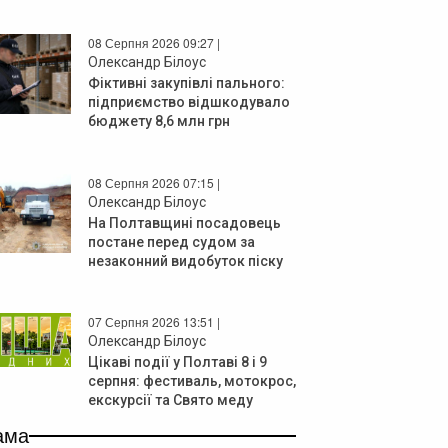
08 Серпня 2026 09:27 |
Олександр Білоус
Фіктивні закупівлі пального:
підприємство відшкодувало
бюджету 8,6 млн грн
08 Серпня 2026 07:15 |
Олександр Білоус
На Полтавщині посадовець
постане перед судом за
незаконний видобуток піску
07 Серпня 2026 13:51 |
Олександр Білоус
Цікаві події у Полтаві 8 і 9
серпня: фестиваль, мотокрос,
екскурсії та Свято меду
ама