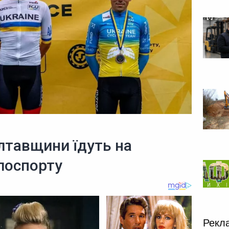
лтавщини їдуть на
елоспорту
Рекл