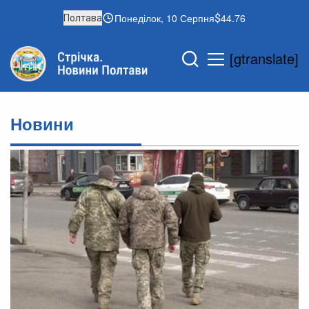
Понеділок, 10 Серпня
44.76
Полтава
[gtranslate]
Новини