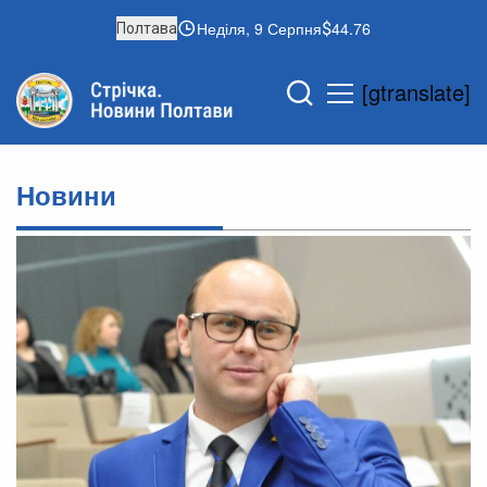
Неділя, 9 Серпня
44.76
Полтава
[gtranslate]
Новини