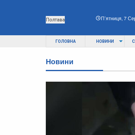
П’ятниця, 7 С
Полтава
ГОЛОВНА
НОВИНИ
С
Новини