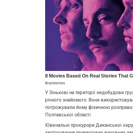
У Зінькові на території недобудови груп
річного знайомого. Вони використовув
погрожували йому фізичною розправою
Полтавської області.
Ювенальні прокурори Диканської окру
застосування примусових виховних зах