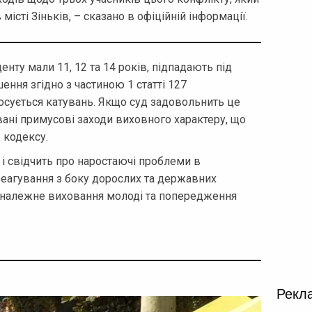
місті Зіньків, – сказано в офіційній інформації.
енту мали 11, 12 та 14 років, підпадають під
ння згідно з частиною 1 статті 127
тосується катувань. Якщо суд задовольнить це
овані примусові заходи виховного характеру, що
ж кодексу.
і свідчить про наростаючі проблеми в
реагування з боку дорослих та державних
и належне виховання молоді та попередження
Рекл