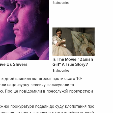
а дітей вчинила акт агресії проти свого 10-
али нецензурну лексику, залякували та
. Про це повідомили в пресслужбі прокуратури
жної прокуратури подали до суду клопотання про
одів щодо трьох учасників цього конфлікту, який