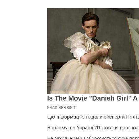
Цю інформацію надали експерти Полтав
В цілому, по Україні 20 жовтня прогноз
На заході країни збережеться суха погод