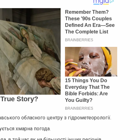
ського обласного центру з гідрометеорології.
ується хмарна погода.
а, в той час як на більшості інших регіонів