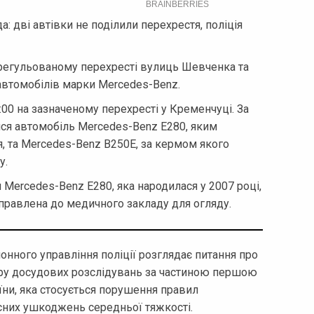
: дві автівки не поділили перехрестя, поліція
ерегульованому перехресті вулиць Шевченка та
 автомобілів марки Mercedes-Benz.
00 на зазначеному перехресті у Кременчуці. За
ися автомобіль Mercedes-Benz E280, яким
, та Mercedes-Benz B250E, за кермом якого
у.
 Mercedes-Benz E280, яка народилася у 2007 році,
аправлена до медичного закладу для огляду.
нного управління поліції розглядає питання про
тру досудових розслідувань за частиною першою
їни, яка стосується порушення правил
сних ушкоджень середньої тяжкості.