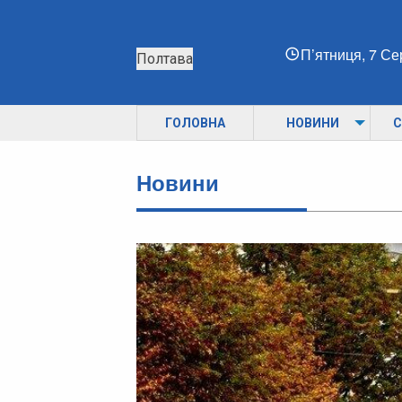
П’ятниця, 7 С
Полтава
ГОЛОВНА
НОВИНИ
С
Новини