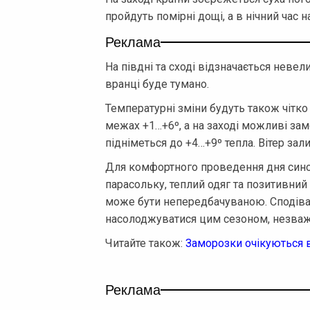
пройдуть помірні дощі, а в нічний час
Реклама
На півдні та сході відзначається невели
вранці буде тумано.
Температурні зміни будуть також чітко
межах +1…+6º, а на заході можливі зам
підніметься до +4…+9º тепла. Вітер зал
Для комфортного проведення дня син
парасольку, теплий одяг та позитивний 
може бути непередбачуваною. Сподіва
насолоджуватися цим сезоном, незваж
Читайте також:
Заморозки очікуються в 
Реклама