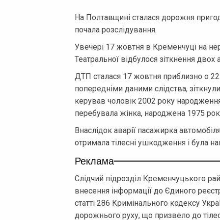
На Полтавщині сталася дорожня пригода
почала розслідування.
Увечері 17 жовтня в Кременчуці на н
Театральної відбулося зіткнення двох
ДТП сталася 17 жовтня приблизно о 22:
попередніми даними слідства, зіткнул
керував чоловік 2002 року народження
перебувала жінка, народжена 1975 рок
Внаслідок аварії пасажирка автомобіля
отримала тілесні ушкодження і була н
Реклама
Слідчий підрозділ Кременчуцького райо
внесення інформації до Єдиного реєс
статті 286 Кримінального кодексу Укра
дорожнього руху, що призвело до тіле