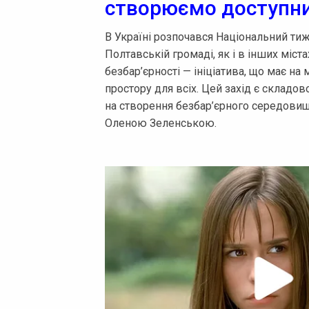
створюємо доступний
В Україні розпочався Національний тижд
Полтавській громаді, як і в інших міс
безбар’єрності — ініціатива, що має н
простору для всіх. Цей захід є складо
на створення безбар’єрного середовищ
Оленою Зеленською.