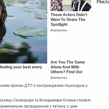
Рекл
анням причин ДТП з постраждалим пішоходом у
і вулиць Сковороди та Володимира Козака сталася
 кримінальне провадження у зв’язку з цим