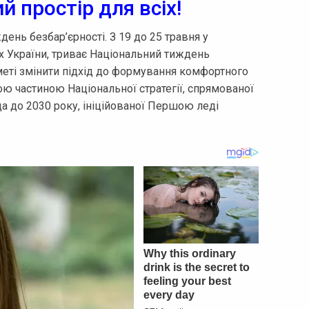
 простір для всіх!
ень безбар’єрності. З 19 до 25 травня у
тах України, триває Національний тиждень
а меті змінити підхід до формування комфортного
вою частиною Національної стратегії, спрямованої
а до 2030 року, ініційованої Першою леді