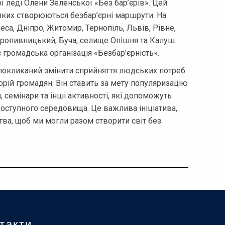
ї леді Олени Зеленської «Без бар’єрів». Цей
 яких створюються безбар’єрні маршрути. На
еса, Дніпро, Житомир, Тернопіль, Львів, Рівне,
 Кропивницький, Буча, селище Опішня та Калуш.
 громадська організація «Безбар’єрність».
покликаний змінити сприйняття людських потреб
горій громадян. Він ставить за мету популяризацію
и, семінари та інші активності, які допоможуть
доступного середовища. Це важлива ініціатива,
тва, щоб ми могли разом створити світ без
такти