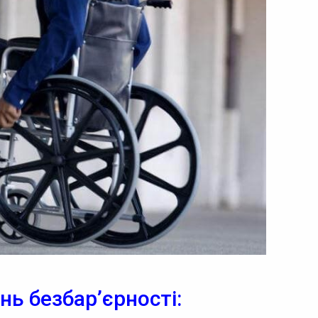
ь безбар’єрності: