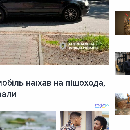
обіль наїхав на пішохода,
вали