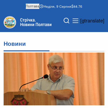
Неділя, 9 Серпня
44.76
Полтава
[gtranslate]
Новини