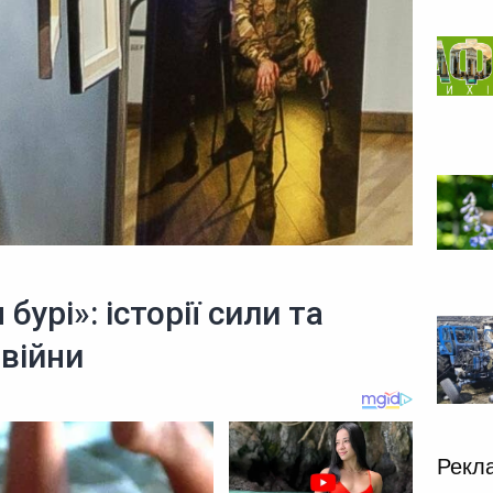
урі»: історії сили та
 війни
Рекл