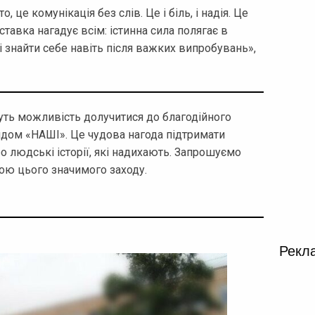
це комунікація без слів. Це і біль, і надія. Це
ставка нагадує всім: істинна сила полягає в
ті знайти себе навіть після важких випробувань»,
уть можливість долучитися до благодійного
ндом «НАШІ». Це чудова нагода підтримати
о людські історії, які надихають. Запрошуємо
ною цього значимого заходу.
Рекл