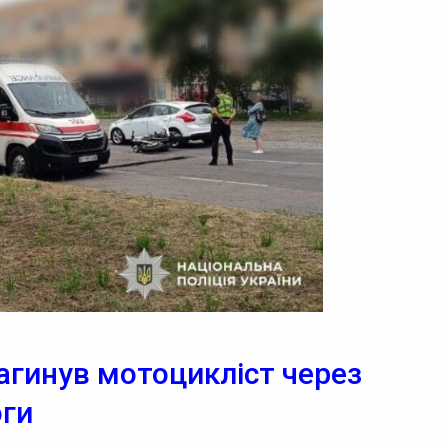
загинув мотоцикліст через
оги