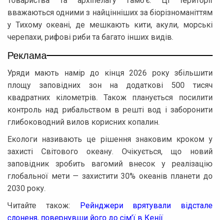
Товариства та архіпелагу Гамб’є. Ці території
вважаються одними з найцінніших за біорізноманіттям
у Тихому океані, де мешкають кити, акули, морські
черепахи, рифові риби та багато інших видів.
Реклама
Уряди мають намір до кінця 2026 року збільшити
площу заповідних зон на додаткові 500 тисяч
квадратних кілометрів. Також планується посилити
контроль над рибальством в решті вод і заборонити
глибоководний вилов корисних копалин.
Екологи називають це рішення знаковим кроком у
захисті Світового океану. Очікується, що новий
заповідник зробить вагомий внесок у реалізацію
глобальної мети — захистити 30% океанів планети до
2030 року.
Читайте також:
Рейнджери врятували відстале
слоненя, повернувши його до сім’ї в Кенії