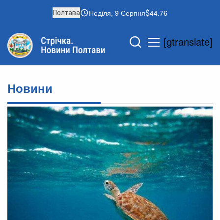
Неділя, 9 Серпня
44.76
Полтава
[gtranslate]
Новини