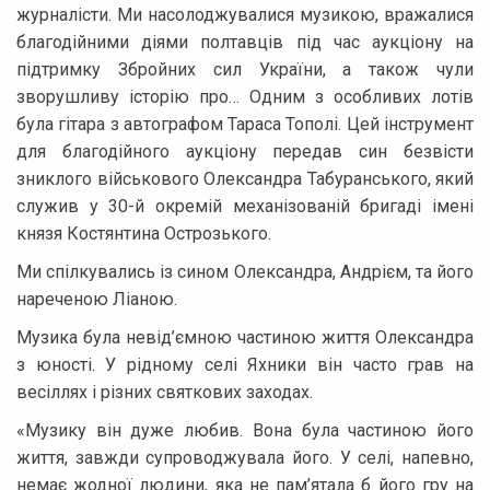
журналісти. Ми насолоджувалися музикою, вражалися
благодійними діями полтавців під час аукціону на
підтримку Збройних сил України, а також чули
зворушливу історію про… Одним з особливих лотів
була гітара з автографом Тараса Тополі. Цей інструмент
для благодійного аукціону передав син безвісти
зниклого військового Олександра Табуранського, який
служив у 30-й окремій механізованій бригаді імені
князя Костянтина Острозького.
Ми спілкувались із сином Олександра, Андрієм, та його
нареченою Ліаною.
Музика була невід’ємною частиною життя Олександра
з юності. У рідному селі Яхники він часто грав на
весіллях і різних святкових заходах.
«Музику він дуже любив. Вона була частиною його
життя, завжди супроводжувала його. У селі, напевно,
немає жодної людини, яка не пам’ятала б його гру на