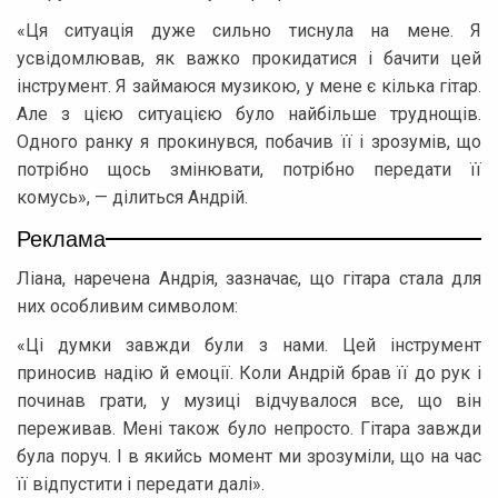
«Ця ситуація дуже сильно тиснула на мене. Я
усвідомлював, як важко прокидатися і бачити цей
інструмент. Я займаюся музикою, у мене є кілька гітар.
Але з цією ситуацією було найбільше труднощів.
Одного ранку я прокинувся, побачив її і зрозумів, що
потрібно щось змінювати, потрібно передати її
комусь», — ділиться Андрій.
Реклама
Ліана, наречена Андрія, зазначає, що гітара стала для
них особливим символом:
«Ці думки завжди були з нами. Цей інструмент
приносив надію й емоції. Коли Андрій брав її до рук і
починав грати, у музиці відчувалося все, що він
переживав. Мені також було непросто. Гітара завжди
була поруч. І в якийсь момент ми зрозуміли, що на час
її відпустити і передати далі».