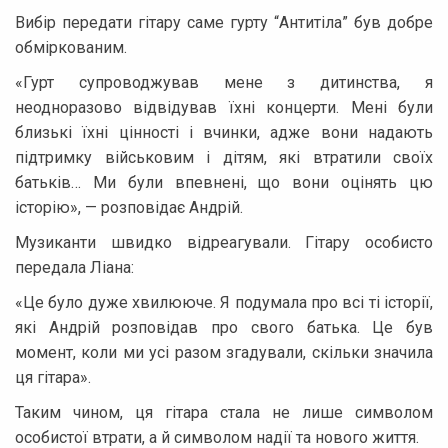
Вибір передати гітару саме гурту “Антитіла” був добре
обміркованим.
«Гурт супроводжував мене з дитинства, я
неодноразово відвідував їхні концерти. Мені були
близькі їхні цінності і вчинки, адже вони надають
підтримку військовим і дітям, які втратили своїх
батьків… Ми були впевнені, що вони оцінять цю
історію», — розповідає Андрій.
Музиканти швидко відреагували. Гітару особисто
передала Ліана:
«Це було дуже хвилююче. Я подумала про всі ті історії,
які Андрій розповідав про свого батька. Це був
момент, коли ми усі разом згадували, скільки значила
ця гітара».
Таким чином, ця гітара стала не лише символом
особистої втрати, а й символом надії та нового життя.