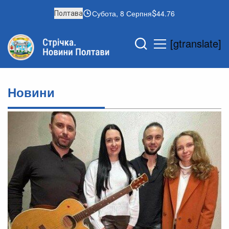
Субота, 8 Серпня
44.76
Полтава
[gtranslate]
Новини