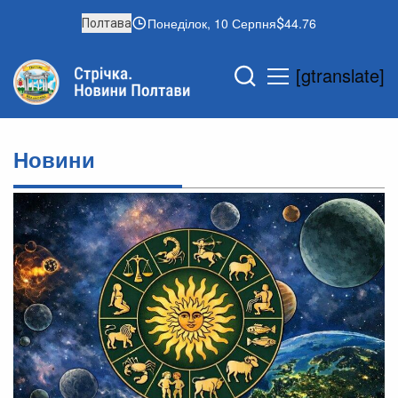
Понеділок, 10 Серпня
44.76
Полтава
[gtranslate]
Новини