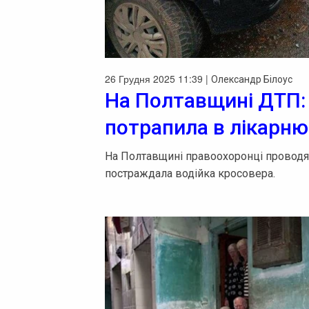
26 Грудня 2025 11:39 |
Олександр Білоус
На Полтавщині ДТП:
потрапила в лікарню 
На Полтавщині правоохоронці проводят
постраждала водійка кросовера.