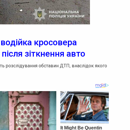
 водійка кросовера
після зіткнення авто
ь розслідування обставин ДТП, внаслідок якого