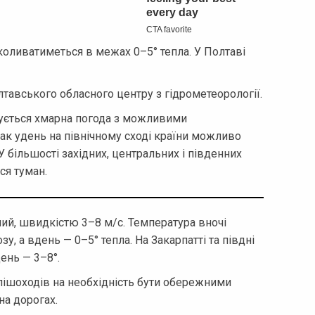
коливатиметься в межах 0–5° тепла. У Полтаві
тавського обласного центру з гідрометеорології.
озується хмарна погода з можливими
нак удень на північному сході країни можливо
У більшості західних, центральних і південних
ся туман.
ний, швидкістю 3–8 м/с. Температура вночі
у, а вдень — 0–5° тепла. На Закарпатті та півдні
день — 3–8°.
 пішоходів на необхідність бути обережними
на дорогах.