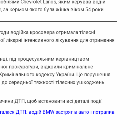
обілями Chevrolet Lanos, яким керував водій
r, за кермом якого була жінка віком 54 роки.
оди водійка кросовера отримала тілесні
ї лікарні інтенсивного лікування для отримання
онці, під процесуальним керівництвом
ної прокуратури, відкрили кримінальне
 Кримінального кодексу України. Це порушення
 до середньої тяжкості тілесних ушкоджень
ричини ДТП, щоб встановити всі деталі події.
сталася ДТП: водій BMW застряг в авто і потрапив