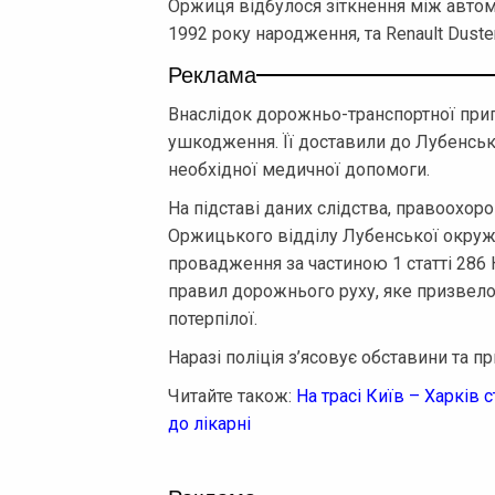
Оржиця відбулося зіткнення між автом
1992 року народження, та Renault Duste
Реклама
Внаслідок дорожньо-транспортної приг
ушкодження. Її доставили до Лубенсько
необхідної медичної допомоги.
На підставі даних слідства, правоохор
Оржицького відділу Лубенської окруж
провадження за частиною 1 статті 286
правил дорожнього руху, яке призвело
потерпілої.
Наразі поліція з’ясовує обставини та п
Читайте також:
На трасі Київ – Харків 
до лікарні