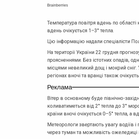
Температура повітря вдень по області 
вдень очікується 1–3° тепла.
Цю інформацію надали спеціалісти Пол
На території України 22 грудня прогн
проясненнями. Без істотних опадів, од
місцями невеликий дощ і мокрий сніг. 
регіонах вночі та вранці також очікуєть
Реклама
Вітер в основному буде північно-захід
коливатиметься від 2° тепла до 3° мороз
країни вночі очікується 0–5° тепла, а в
Метеорологи звертають увагу водіїв і
через туман та можливість ожеледиці 