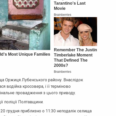
лища Оржиця Лубенського району. Внаслідок
ся водійка кросовера, і її терміново
мінальне провадження з цього приводу.
ії поліції Полтавщини.
 20 грудня приблизно о 11:30 неподалік селища