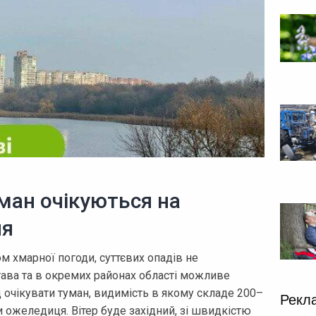
ман очікуються на
ня
м хмарної погоди, суттєвих опадів не
лтава та в окремих районах області можливе
д очікувати туман, видимість в якому складе 200–
Рекл
 ожеледиця. Вітер буде західний, зі швидкістю