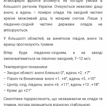
Атмосферні фронти вплинуть на погодні умови в
більшості регіонів України. Очікуються невеликі дощі
вночі, а вдень – помірні опади. На західній частині
країни можливий дощ із мокрим снігом. Лише у
південно-східній частині держави опадів не
anticipуються.
У більшості областей, за винятком півдня, вночі та
вранці прогнозують тумани.
Вітер буде південно-східним, а на заході
змінюватиметься на північно-західний, 7–12 м/с.
Температурні показники:
– Західні області: вночі близько 0°, вдень +2…+7°.
– Північ та Вінниччина: вночі +1…+6°, вдень +5…+10°.
– Центр, схід, південь: вночі +6…+11°, вдень +13…+18°.
– Крим: до +21°.
Синоптики підкреслюють, що незважаючи на опади та
тумани, погода залишиться відносно стабільною.