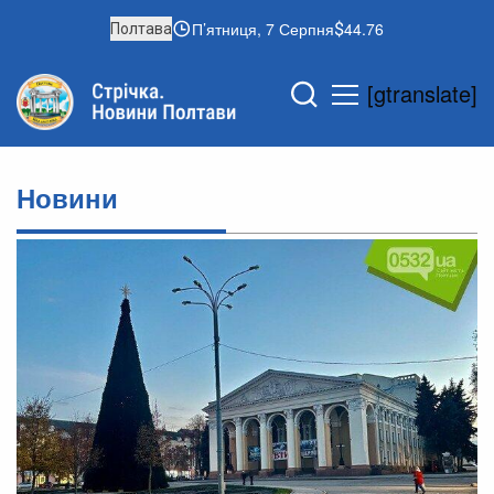
П’ятниця, 7 Серпня
44.76
Полтава
[gtranslate]
Новини