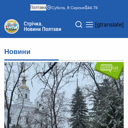
Субота, 8 Серпня
44.76
Полтава
[gtranslate]
Новини