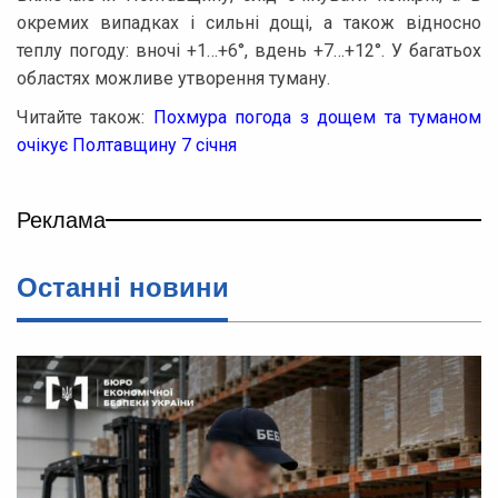
окремих випадках і сильні дощі, а також відносно
теплу погоду: вночі +1…+6°, вдень +7…+12°. У багатьох
областях можливе утворення туману.
Читайте також:
Похмура погода з дощем та туманом
очікує Полтавщину 7 січня
Реклама
Останнi новини