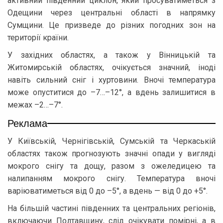
активний південний циклон, який просуватиметься з
Одещини через центральні області в напрямку
Сумщини. Це призведе до різних погодних зон на
території країни.
У західних областях, а також у Вінницькій та
Житомирській областях, очікується значний, іноді
навіть сильний сніг і хуртовини. Вночі температура
може опуститися до –7…–12°, а вдень залишитися в
межах –2…–7°.
Реклама
У Київській, Чернігівській, Сумській та Черкаській
областях також прогнозують значні опади у вигляді
мокрого снігу та дощу, разом з ожеледицею та
налипанням мокрого снігу. Температура вночі
варіюватиметься від 0 до –5°, а вдень — від 0 до +5°.
На більшій частині південних та центральних регіонів,
включаючи Полтавщину, слід очікувати помірні, а в