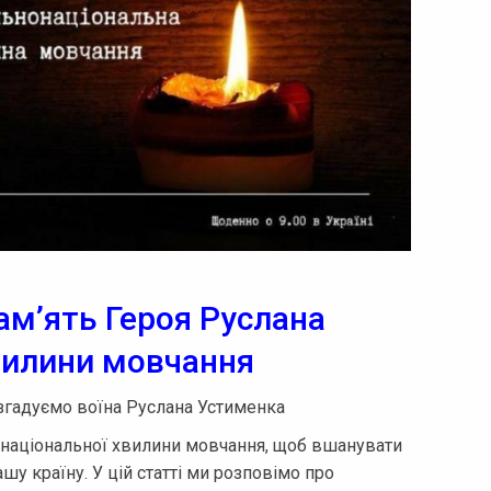
ам’ять Героя Руслана
вилини мовчання
 згадуємо воїна Руслана Устименка
онаціональної хвилини мовчання, щоб вшанувати
ашу країну. У цій статті ми розповімо про