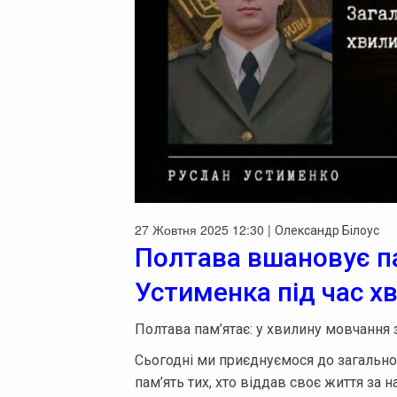
27 Жовтня 2025 12:30 |
Олександр Білоус
Полтава вшановує п
Устименка під час х
Полтава пам’ятає: у хвилину мовчання
Сьогодні ми приєднуємося до загальн
пам’ять тих, хто віддав своє життя за н