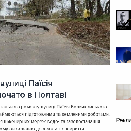
вулиці Паїсія
очато в Полтаві
ітального ремонту вулиці Паїсія Величковського.
 займаються підготовчими та земляними роботами,
Рекл
 інженерних мереж водо- та газопостачання.
шому оновленню дорожнього покриття.