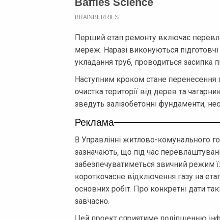
Перший етап ремонту включає перевла
мереж. Наразі виконуються підготовчі
укладання труб, проводиться засипка п
Наступним кроком стане перенесення 
очистка території від дерев та чагарни
зведуть залізобетонні фундаменти, нео
Реклама
В Управлінні житлово-комунального го
зазначають, що під час перевлаштува
забезпечуватиметься звичний режим 
короткочасне відключення газу на етап
основних робіт. Про конкретні дати т
завчасно.
Цей проект сприятиме поліпшенню інф