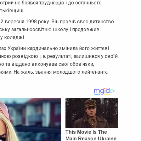
отрий не боявся труднощів і до останнього
тьківщині.
12 вересня 1998 року. Він провів своє дитинство
льську загальноосвітню школу і продовжив
у коледжі.
ах України кардинально змінила його життєві
ною розвідкою і, в результаті, залишився у своїй
но та віддано виконував свої обов’язки,
нями. На жаль, звання молодшого лейтенанта