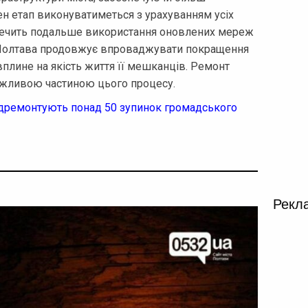
н етап виконуватиметься з урахуванням усіх
зпечить подальше використання оновлених мереж
 Полтава продовжує впроваджувати покращення
вплине на якість життя її мешканців. Ремонт
важливою частиною цього процесу.
відремонтують понад 50 зупинок громадського
Рекл