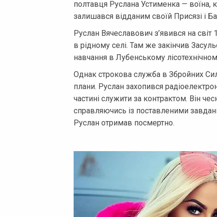
полтавця Руслана Устименка — воїна, к
залишався відданим своїй Присязі і Ба
Руслан Вячеславович з’явився на світ 
в рідному селі. Там же закінчив Засу
навчання в Лубенському лісотехнічном
Однак строкова служба в Збройних Сил
плани. Руслан захопився радіоелектрон
частині служити за контрактом. Він чес
справляючись із поставленими завдан
Руслан отримав посмертно.