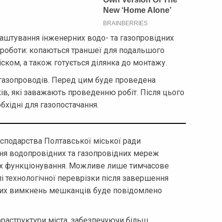
штування інженерних водо- та газопровідних
 роботи: копаються траншеї для подальшого
іском, а також готується ділянка до монтажу.
газопроводів. Перед цим буде проведена
ків, які заважають проведенню робіт. Після цього
бхідні для газопостачання.
сподарства Полтавської міської ради
ння водопровідних та газопровідних мереж
їх функціонування. Можливе лише тимчасове
і технологічної переврізки після завершення
аких вимкнень мешканців буде повідомлено
раструктури міста, забезпечуючи більш