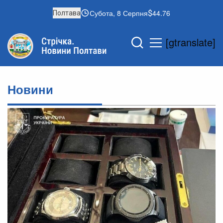
Субота, 8 Серпня
44.76
Полтава
[gtranslate]
Новини