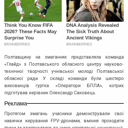
Полтавщину на змаганнях представляла команда
«Глайд» з Полтавського обласного центру науково-
технічної творчості учнівської молоді Полтавської
обласної ради. У складі команди були шестеро
вихованців гуртка «Оператори БПЛА», котрих
підготував керівник Олександр Саковець.
Реклама
Протягом змагань учасники демонстрували свої
навички керування FPV-дронами, вміння проходити
траси та адаптуватися до умов спортивної конкуренції.