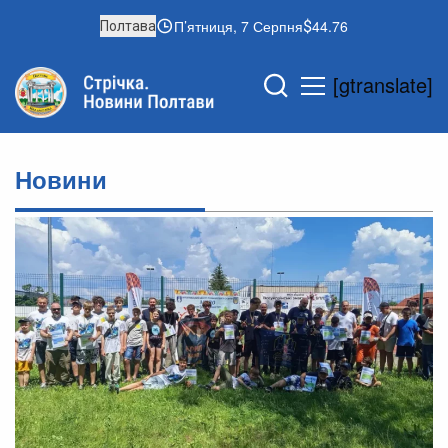
П’ятниця, 7 Серпня
44.76
Полтава
[gtranslate]
Новини