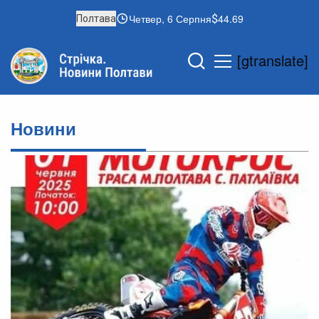
Четвер, 6 Серпня
44.69
Полтава
[gtranslate]
Новини