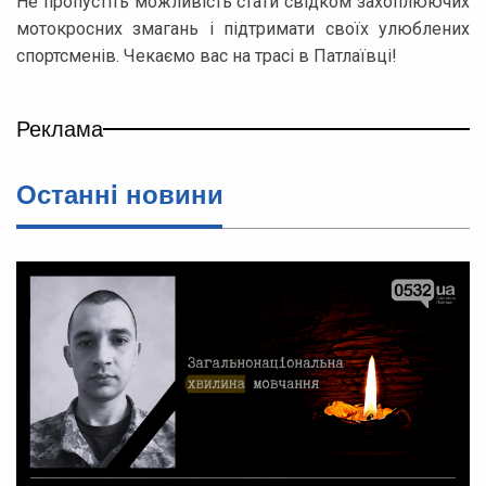
Не пропустіть можливість стати свідком захоплюючих
мотокросних змагань і підтримати своїх улюблених
спортсменів. Чекаємо вас на трасі в Патлаївці!
Реклама
Останнi новини