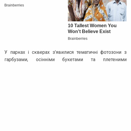
У парках і скверах з’явилися тематичні фотозони з
гарбузами, осінніми букетами та плетеними
елементами декору. Багато кафе та громадських
просторів також прикрасили свої фасади, аби
подарувати жителям і туристам ще більше емоцій та
позитиву.
Реклама
Переглядайте нашу фотопідбірку, щоб відкрити для
себе осінню Полтаву з абсолютно нового ракурсу.
Насолоджуйтеся атмосферою, атмосферою тепла та