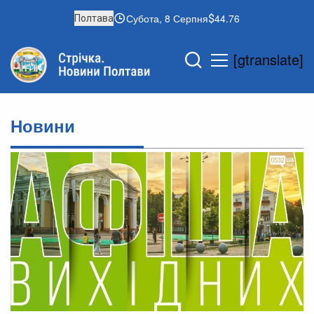
Субота, 8 Серпня
44.76
Полтава
[gtranslate]
Новини