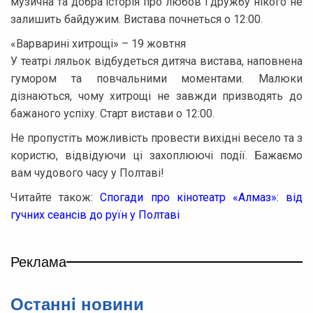
музична та добра історія про любов і дружбу нікого не
залишить байдужим. Вистава почнеться о 12:00.
«Варварині хитрощі» – 19 жовтня
У театрі ляльок відбудеться дитяча вистава, наповнена
гумором та повчальними моментами. Малюки
дізнаються, чому хитрощі не завжди призводять до
бажаного успіху. Старт вистави о 12:00.
Не пропустіть можливість провести вихідні весело та з
користю, відвідуючи ці захоплюючі події. Бажаємо
вам чудового часу у Полтаві!
Читайте також:
Спогади про кінотеатр «Алмаз»: від
гучних сеансів до руїн у Полтаві
Реклама
Останнi новини