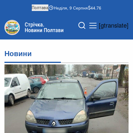
Неділя, 9 Серпня
44.76
Полтава
[gtranslate]
Новини