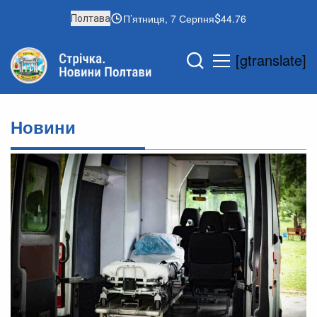
П’ятниця, 7 Серпня
44.76
Полтава
[gtranslate]
Новини