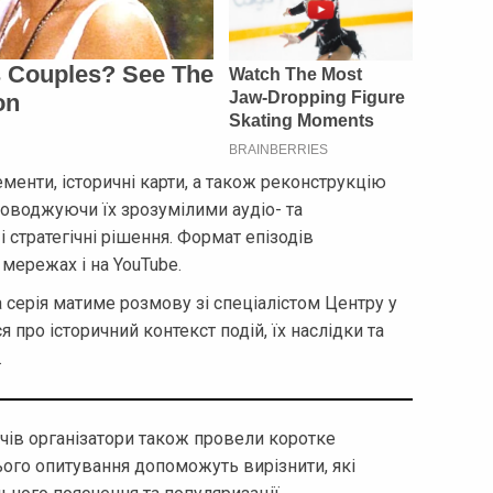
ементи, історичні карти, а також реконструкцію
роводжуючи їх зрозумілими аудіо- та
 стратегічні рішення. Формат епізодів
 мережах і на YouTube.
 серія матиме розмову зі спеціалістом Центру у
я про історичний контекст подій, їх наслідки та
.
ачів організатори також провели коротке
ього опитування допоможуть вирізнити, які