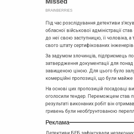
Під час розслідування детективи з’ясу
обласної військової адміністрації став
до неї свою заступницю, її чоловіка, а
свого штату сертифікованих інженері
За задумом злочинців, підприємець по
затвердження документації для понад 
завищеною ціною. Для цього було залуч
комерційні пропозиції, що були майже 
На основі цих пропозицій посадовці ви
оголосили тендер. Переможцем став пі
результаті виконаних робіт він отримав
гривень були необґрунтованою переп
Реклама
Детективи БЕБ зафіксували незаконну 