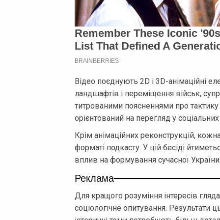
Відео поєднують 2D і 3D-анімаційні ел
ландшафтів і переміщення військ, суп
титрованими поясненнями про тактику і
орієнтований на перегляд у соціальних
Крім анімаційних реконструкцій, кожна
форматі подкасту. У цій бесіді йтиметьс
вплив на формування сучасної України
Реклама
Для кращого розуміння інтересів гляд
соціологічне опитування. Результати ц