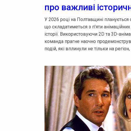
про важливі історичн
У 2026 році на Полтавщині планується 
що складатиметься з п’яти анімаційни
історії. Використовуючи 2D та 3D-анім
команда прагне наочно продемонструва
подій, які вплинули не тільки на регіон,