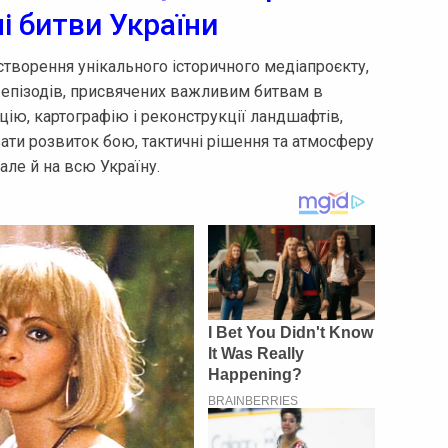
і битви України
створення унікального історичного медіапроєкту,
х епізодів, присвячених важливим битвам в
ацію, картографію і реконструкції ландшафтів,
ти розвиток бою, тактичні рішення та атмосферу
 але й на всю Україну.