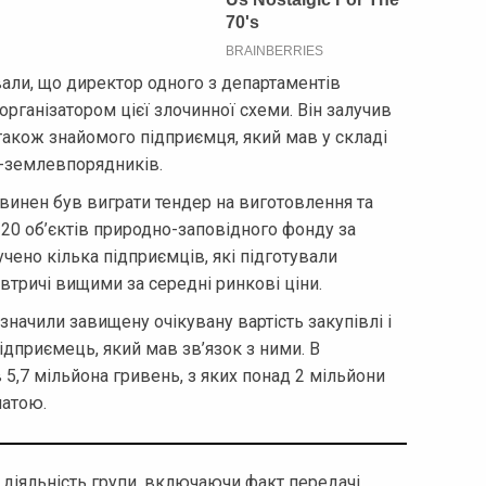
вали, що директор одного з департаментів
 організатором цієї злочинної схеми. Він залучив
 також знайомого підприємця, який мав у складі
в-землевпорядників.
винен був виграти тендер на виготовлення та
20 об’єктів природно-заповідного фонду за
ено кілька підприємців, які підготували
втричі вищими за середні ринкові ціни.
значили завищену очікувану вартість закупівлі і
дприємець, який мав зв’язок з ними. В
 5,7 мільйона гривень, з яких понад 2 мільйони
латою.
діяльність групи, включаючи факт передачі