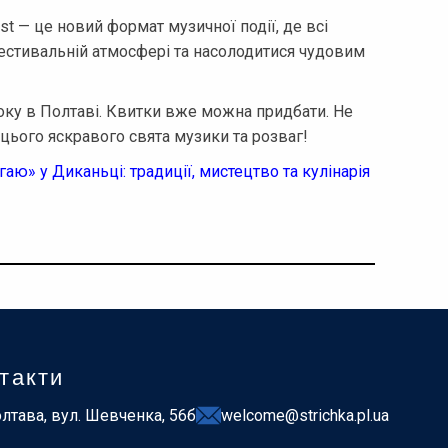
st — це новий формат музичної події, де всі
естивальній атмосфері та насолодитися чудовим
оку в Полтаві. Квитки вже можна придбати. Не
цього яскравого свята музики та розваг!
гаю» у Диканьці: традиції, мистецтво та кулінарія
такти
лтава, вул. Шевченка, 56б
welcome@strichka.pl.ua