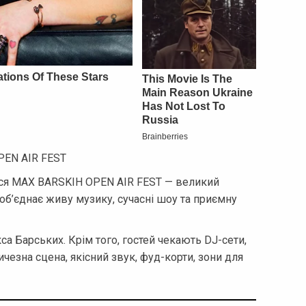
PEN AIR FEST
ться MAX BARSKIH OPEN AIR FEST — великий
 об’єднає живу музику, сучасні шоу та приємну
а Барських. Крім того, гостей чекають DJ-сети,
езна сцена, якісний звук, фуд-корти, зони для