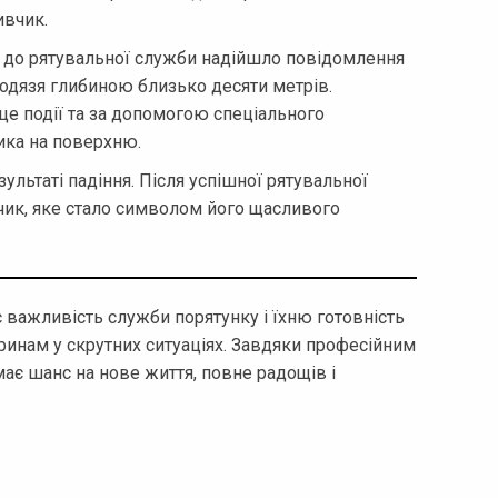
ивчик.
 до рятувальної служби надійшло повідомлення
лодязя глибиною близько десяти метрів.
це події та за допомогою спеціального
ика на поверхню.
ультаті падіння. Після успішної рятувальної
чик, яке стало символом його щасливого
 важливість служби порятунку і їхню готовність
ринам у скрутних ситуаціях. Завдяки професійним
ає шанс на нове життя, повне радощів і