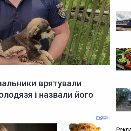
вальники врятували
олодязя і назвали його
Рекл