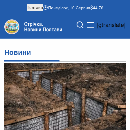
Понеділок, 10 Серпня
44.76
Полтава
[gtranslate]
Новини