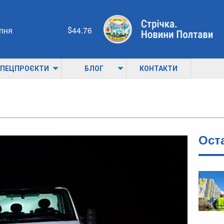
рпня
44.76
ПЕЦПРОЄКТИ
БЛОГ
КОНТАКТИ
Ост