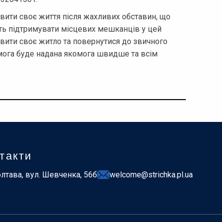
вити своє життя після жахливих обставин, що
ть підтримувати місцевих мешканців у цей
овити своє житло та повернутися до звичного
мога буде надана якомога швидше та всім
такти
лтава, вул. Шевченка, 56б
welcome@strichka.pl.ua