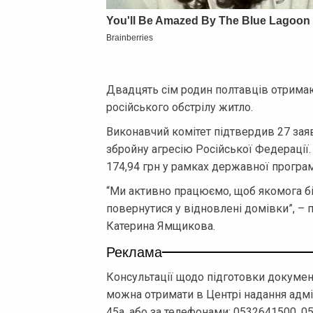
Двадцять сім родин полтавців отрима
російського обстрілу житло.
Виконавчий комітет підтвердив 27 зая
збройну агресію Російської Федерації.
174,94 грн у рамках державної програ
“Ми активно працюємо, щоб якомога б
повернутися у відновлені домівки”, – 
Катерина Ямщикова.
Реклама
Консультації щодо підготовки докумен
можна отримати в Центрі надання адмін
45а, або за телефонами: 0532641500, 0