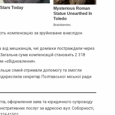
ють компенсацію за зруйноване внаслідок
в від мешканців, чиї домівки постраждали через
 Загальна сума компенсацій становить 2 318
ми «єВідновлення».
ільше сімей отримали допомогу та змогли
підкреслила секретар Полтавської міської ради
тів, оформлення заяв та юридичного супроводу
істративних послуг за адресою вул. Соборності,
532641501.