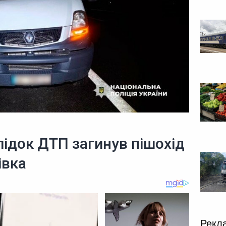
ідок ДТП загинув пішохід
івка
Рекл