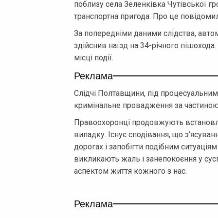
поблизу села Зеленківка Чутівської г
транспортна пригода. Про це повідомил
За попередніми даними слідства, автом
здійснив наїзд на 34-річного пішохода
місці події.
Реклама
Слідчі Полтавщини, під процесуальним
кримінальне провадження за частиною 
Правоохоронці продовжують встановлюв
випадку. Існує сподівання, що з’ясува
дорогах і запобігти подібним ситуаціям
викликають жаль і занепокоєння у сус
аспектом життя кожного з нас.
Реклама