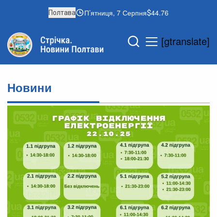
П’ятниця, 7 Серпня
44.76
Полтава
[gtranslate]
Новини