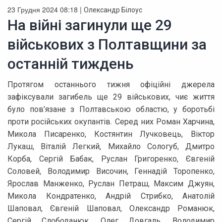
23 Грудня 2024 08:18 |
Олександр Білоус
На війні загинули ще 29
військових з Полтавщини за
останній тиждень
Протягом останнього тижня офіційні джерела
зафіксували загибель ще 29 військових, чиє життя
було пов’язане з Полтавською областю, у боротьбі
проти російських окупантів. Серед них Роман Харчина,
Микола Писаренко, Костянтин Лучковець, Віктор
Лукаш, Віталій Легкий, Михайло Сологуб, Дмитро
Корба, Сергій Бабак, Руслан Григоренко, Євгеній
Соловей, Володимир Височин, Геннадій Торопенко,
Ярослав Манженко, Руслан Петраш, Максим Джуян,
Микола Кондратенко, Андрій Стрибко, Анатолій
Шаповал, Євгеній Шаповал, Олександр Романюк,
Сергій Слободанюк, Олег Довгаль, Володимир