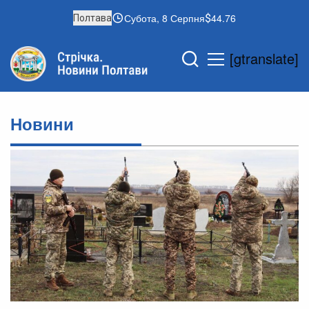
Субота, 8 Серпня
44.76
Полтава
[gtranslate]
Новини