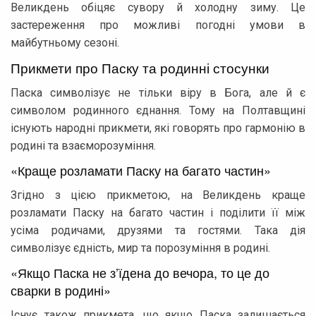
Великдень обіцяє сувору й холодну зиму. Це
застереження про можливі погодні умови в
майбутньому сезоні.
Прикмети про Паску та родинні стосунки
Паска символізує не тільки віру в Бога, але й є
символом родинного єднання. Тому на Полтавщині
існують народні прикмети, які говорять про гармонію в
родині та взаєморозуміння.
«Краще розламати Паску на багато частин»
Згідно з цією прикметою, на Великдень краще
розламати Паску на багато частин і поділити її між
усіма родичами, друзями та гостями. Така дія
символізує єдність, мир та порозуміння в родині.
«Якщо Паска не з’їдена до вечора, то це до
сварки в родині»
Існує також прикмета, що якщо Паска залишається