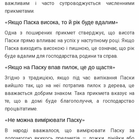
важливим і часто супроводжується численними
прикметами.
«Якщо Паска висока, то й рік буде вдалим»
Одна з поширених прикмет стверджує, що висота
Паски прямо впливає на успіх у наступному році. Якщо
Паска виходить високою і пишною, це означає, що рік
буде вдалим для господарства, родини та справ.
«Якщо на Паску впав пилок, це до щастя»
Згідно з традицією, якщо під час випікання Паски
вийшло так, що на неї потрапив пилок з дерева, це
вважається добрим знаком. Така прикмета вказує на
те, що в домі буде благополуччя, а господарство
процвітатиме.
«Не можна вимірювати Паску»
В народі вважалося, що вимірювати Паску за
допомогою якихось предметів — ложки, лінійки або