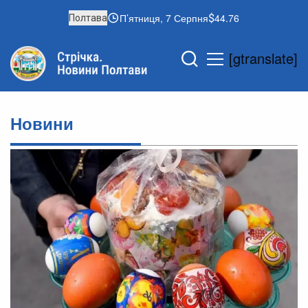
П’ятниця, 7 Серпня
44.76
Полтава
[gtranslate]
Новини