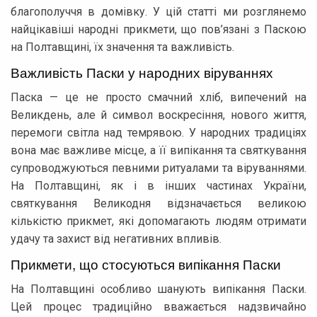
благополуччя в домівку. У цій статті ми розглянемо
найцікавіші народні прикмети, що пов’язані з Паскою
на Полтавщині, їх значення та важливість.
Важливість Паски у народних віруваннях
Паска — це не просто смачний хліб, випечений на
Великдень, але й символ воскресіння, нового життя,
перемоги світла над темрявою. У народних традиціях
вона має важливе місце, а її випікання та святкування
супроводжуються певними ритуалами та віруваннями.
На Полтавщині, як і в інших частинах України,
святкування Великодня відзначається великою
кількістю прикмет, які допомагають людям отримати
удачу та захист від негативних впливів.
Прикмети, що стосуються випікання Паски
На Полтавщині особливо шанують випікання Паски.
Цей процес традиційно вважається надзвичайно