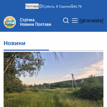
Субота, 8 Серпня
44.76
Полтава
[gtranslate]
Новини