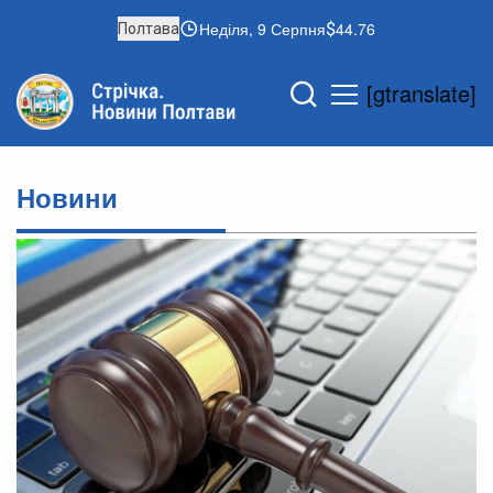
Неділя, 9 Серпня
44.76
Полтава
[gtranslate]
Новини