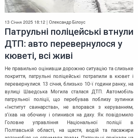
13 Січня 2025 18:12 |
Олександр Білоус
Патрульні поліцейські втнули
ДТП: авто перевернулося у
кюветі, всі живі
Не правильно оцінивши дорожню ситуацію та слизьке
покриття, патрульні поліцейські потрапили в кювет і
перевернулися. 13 січня, близько 10-ї години ранку, на
вулиці Шведська Могила сталася ДТП. Автомобіль
патрульної поліції, що перебував поблизу зупинки
«Інститут свинарства», не впорався з керуванням,
з’їхав на обочину і опинився на даху. Як повідомило
Головне управління Національної поліції в
Полтавській області, на щастя, водій та пасажири
автомобіля не отримали травм. Патрульні приїхали на