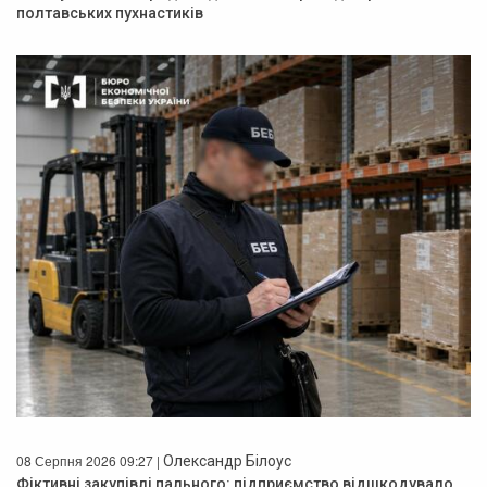
полтавських пухнастиків
08 Серпня 2026 09:27 |
Олександр Білоус
Фіктивні закупівлі пального: підприємство відшкодувало