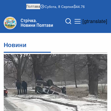
Субота, 8 Серпня
44.76
Полтава
[gtranslate]
Новини