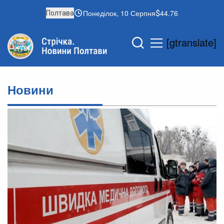
Понеділок, 10 Серпня
44.76
Полтава
[gtranslate]
Новини