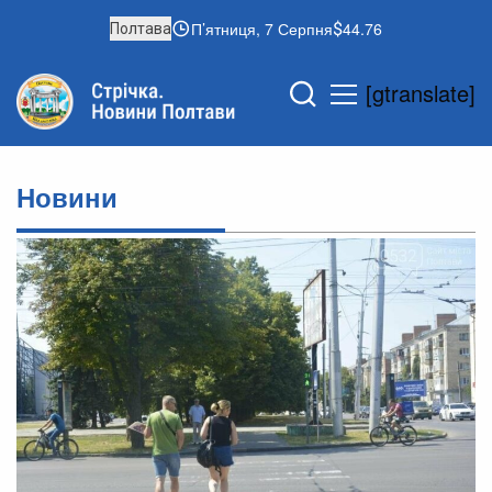
П’ятниця, 7 Серпня
44.76
Полтава
[gtranslate]
Новини