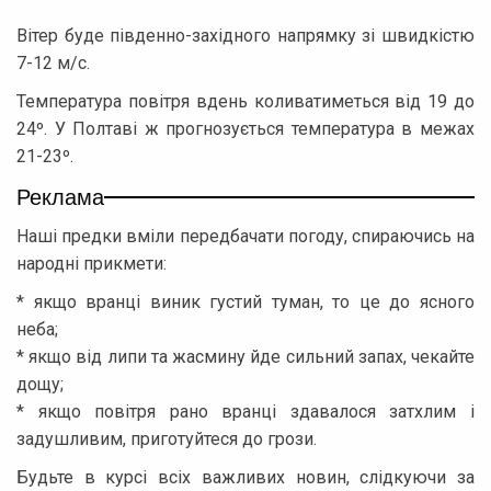
Вітер буде південно-західного напрямку зі швидкістю
7-12 м/с.
Температура повітря вдень коливатиметься від 19 до
24º. У Полтаві ж прогнозується температура в межах
21-23º.
Реклама
Наші предки вміли передбачати погоду, спираючись на
народні прикмети:
* якщо вранці виник густий туман, то це до ясного
неба;
* якщо від липи та жасмину йде сильний запах, чекайте
дощу;
* якщо повітря рано вранці здавалося затхлим і
задушливим, приготуйтеся до грози.
Будьте в курсі всіх важливих новин, слідкуючи за