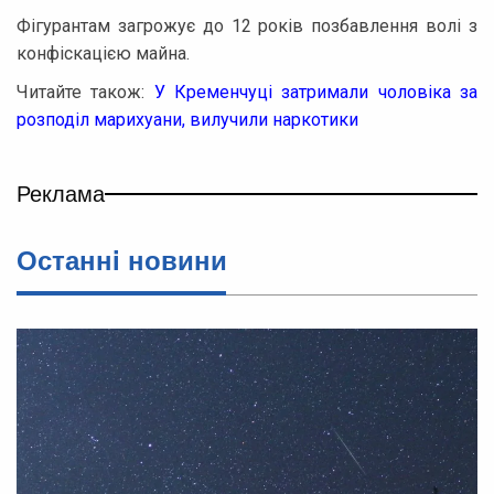
Фігурантам загрожує до 12 років позбавлення волі з
конфіскацією майна.
Читайте також:
У Кременчуці затримали чоловіка за
розподіл марихуани, вилучили наркотики
Реклама
Останнi новини