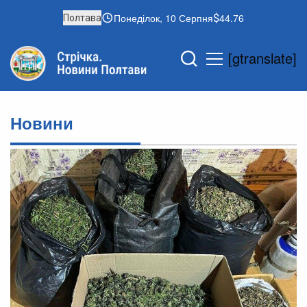
Понеділок, 10 Серпня
44.76
Полтава
[gtranslate]
Новини