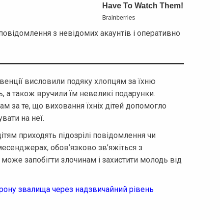
 повідомлення з невідомих акаунтів і оперативно
евенції висловили подяку хлопцям за їхню
ь, а також вручили їм невеликі подарунки.
м за те, що виховання їхніх дітей допомогло
вати на неї.
ітям приходять підозрілі повідомлення чи
месенджерах, обов’язково зв’яжіться з
оже запобігти злочинам і захистити молодь від
орону звалища через надзвичайний рівень