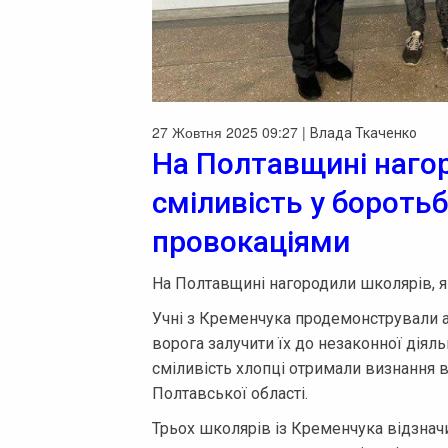
27 Жовтня 2025 09:27 |
Влада Ткаченко
На Полтавщині наго
сміливість у бороть
провокаціями
На Полтавщині нагородили школярів, як
Учні з Кременчука продемонстрували а
ворога залучити їх до незаконної діяльн
сміливість хлопці отримали визнання в
Полтавської області.
Трьох школярів із Кременчука відзначи