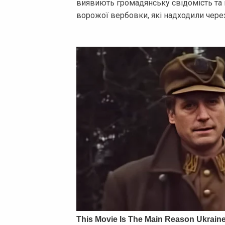
виявиють громадянську свідомість та
ворожої вербовки, які надходили чер