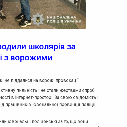
родили школярів за
бі з ворожими
і не піддалися на ворожі провокації
ктивну пильність і не стали жертвами спроб
ості в інтернет-просторі. За свою свідомість і
ід працівників ювенальної превенції поліції
ли ювенальні поліцейські за те, що вони