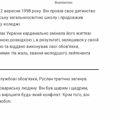
12 вересня 1998 року. Він провів своє дитинство
льську загальноосвітню школу і продовжив
у коледжі.
ах України кардинально змінила його життєві
ною розвідкою і, в результаті, залишився у своїй
но та віддано виконував свої обов’язки,
нями. На жаль, звання молодшого лейтенанта
лужбові обов’язки, Руслан трагічно загинув.
товариську людину. Він був щирим і щедрим,
вирішити будь-який конфлікт. Крім того, він
обілі.