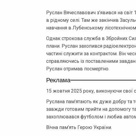
Руслан Вячеславович з’явився на світ 
в рідному селі. Там же закінчив Засу
навчання в Лубенському лісотехнічном
Однак строкова служба в Збройних Сил
плани. Руслан захопився радіоелектрон
частині служити за контрактом. Він чес
справляючись із поставленими завдан
Руслан отримав посмертно.
Реклама
15 жовтня 2025 року, виконуючи свої с
Руслана пам’ятають як дуже добру та 
завжди готовим прийти на допомогу та 
захоплювався футболом і любив автом
Вічна пам’ять Герою України.