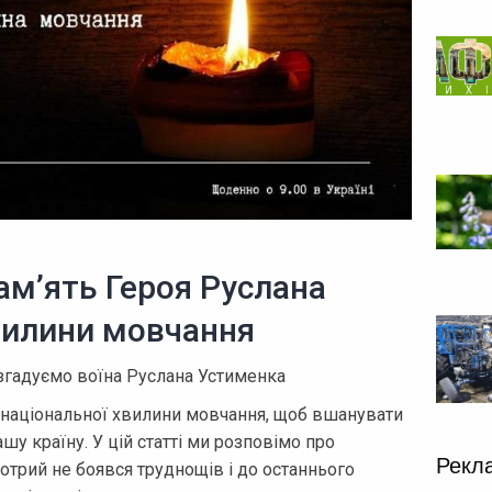
ам’ять Героя Руслана
вилини мовчання
 згадуємо воїна Руслана Устименка
онаціональної хвилини мовчання, щоб вшанувати
ашу країну. У цій статті ми розповімо про
Рекл
отрий не боявся труднощів і до останнього