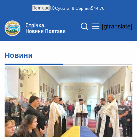
Субота, 8 Серпня
44.76
Полтава
[gtranslate]
Новини