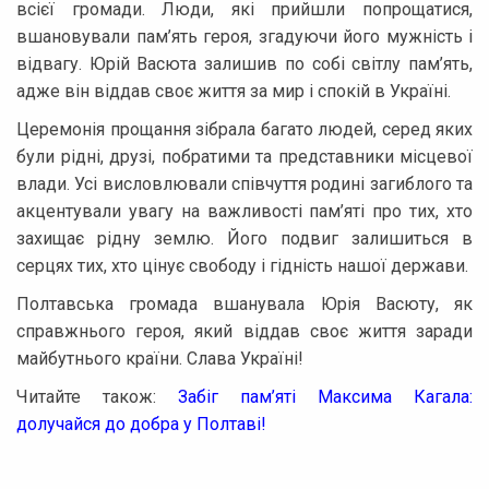
всієї громади. Люди, які прийшли попрощатися,
вшановували пам’ять героя, згадуючи його мужність і
відвагу. Юрій Васюта залишив по собі світлу пам’ять,
адже він віддав своє життя за мир і спокій в Україні.
Церемонія прощання зібрала багато людей, серед яких
були рідні, друзі, побратими та представники місцевої
влади. Усі висловлювали співчуття родині загиблого та
акцентували увагу на важливості пам’яті про тих, хто
захищає рідну землю. Його подвиг залишиться в
серцях тих, хто цінує свободу і гідність нашої держави.
Полтавська громада вшанувала Юрія Васюту, як
справжнього героя, який віддав своє життя заради
майбутнього країни. Слава Україні!
Читайте також:
Забіг пам’яті Максима Кагала:
долучайся до добра у Полтаві!