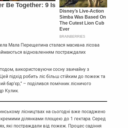
 села Мала Перещепина сталася масивна лісова
 займаються відновленням постраждалих
тодом, використовуючи сосну звичайну з
ей підхід робить ліс більш стійким до пожеж та
 бар’єр,” – поділився помічник лісничого
р Кулик.
нському лісництвах на сьогодні вже посаджено
і окремими ділянками площею до 1 гектара. Серед
ях, які постраждали від пожеж. Процес садіння