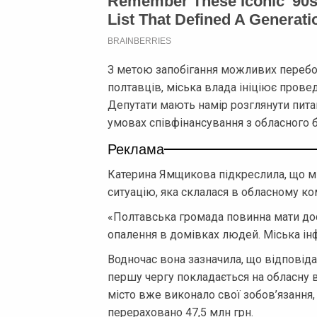
З метою запобігання можливих перебої
полтавців, міська влада ініціює прове
Депутати мають намір розглянути пита
умовах співфінансування з обласного
Реклама
Катерина Ямщикова підкреслила, що м
ситуацію, яка склалася в обласному к
«Полтавська громада повинна мати дос
опалення в домівках людей. Міська ін
Водночас вона зазначила, що відповіда
першу чергу покладається на обласну 
місто вже виконало свої зобов’язання, 
перераховано 47,5 млн грн.