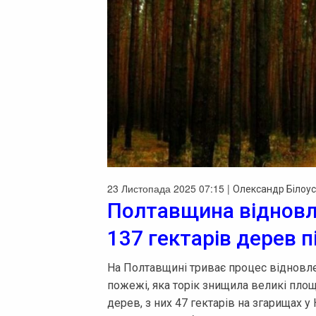
23 Листопада 2025 07:15 |
Олександр Білоус
Полтавщина відновл
137 гектарів дерев 
На Полтавщині триває процес відновл
пожежі, яка торік знищила великі площ
дерев, з них 47 гектарів на згарища