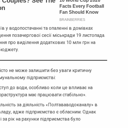
в у водопостачанні та опаленні в домівках
дення позачергової сесії міськради 19 листопада.
ння про виділення додаткових 10 млн грн на
 бюджету.
істо не може залишити без уваги критичну
омунальному підприємстві:
туп до води, особливо коли це впливає на
фраструктура має працювати стабільно».
льність за діяльність «Полтававодоканалу» в
владу, адже підприємство є обласним. Однак
і за рік на рахунки підприємства було