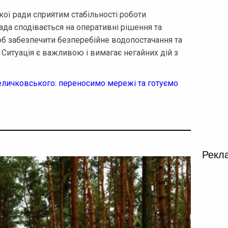
ької ради сприятим стабільності роботи
ада сподівається на оперативні рішення та
об забезпечити безперебійне водопостачання та
Ситуація є важливою і вимагає негайних дій з
еличковського: переносимо мережі та готуємо
Рекл