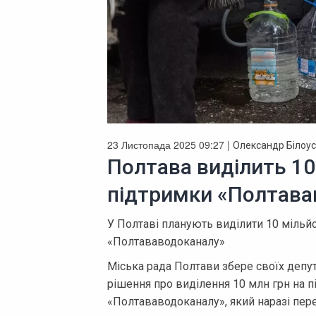
23 Листопада 2025 09:27 |
Олександр Білоус
Полтава виділить 10
підтримки «Полтава
У Полтаві планують виділити 10 мільй
«Полтававодоканалу»
Міська рада Полтави збере своїх депут
рішення про виділення 10 млн грн на п
«Полтававодоканалу», який наразі пере