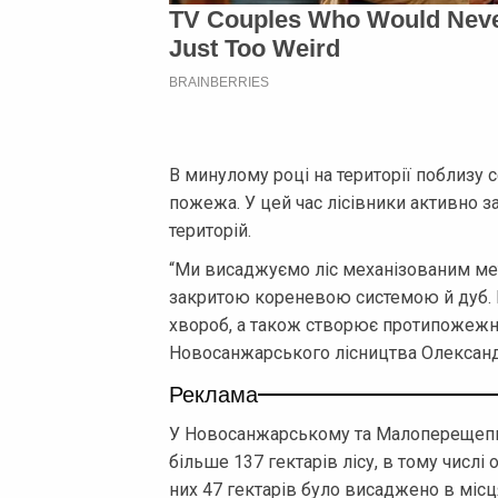
В минулому році на території поблизу
пожежа. У цей час лісівники активно
територій.
“Ми висаджуємо ліс механізованим ме
закритою кореневою системою й дуб. Ц
хвороб, а також створює протипожежний
Новосанжарського лісництва Олександ
Реклама
У Новосанжарському та Малоперещепи
більше 137 гектарів лісу, в тому числ
них 47 гектарів було висаджено в місц