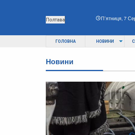
П’ятниця, 7 С
Полтава
ГОЛОВНА
НОВИНИ
С
Новини