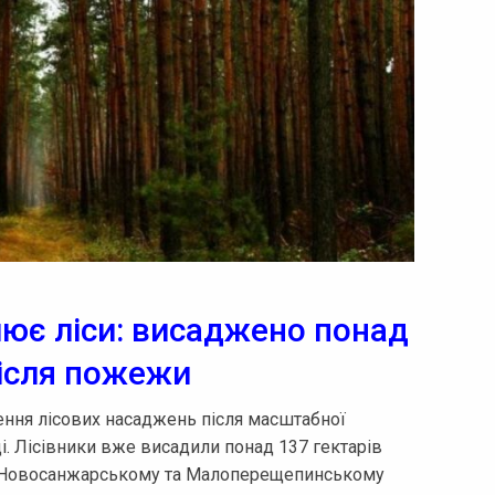
ює ліси: висаджено понад
після пожежи
ення лісових насаджень після масштабної
і. Лісівники вже висадили понад 137 гектарів
х у Новосанжарському та Малоперещепинському