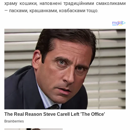
храму кошики, наповнені традиційними смаколиками
— пасками, крашанками, ковбасками тощо.