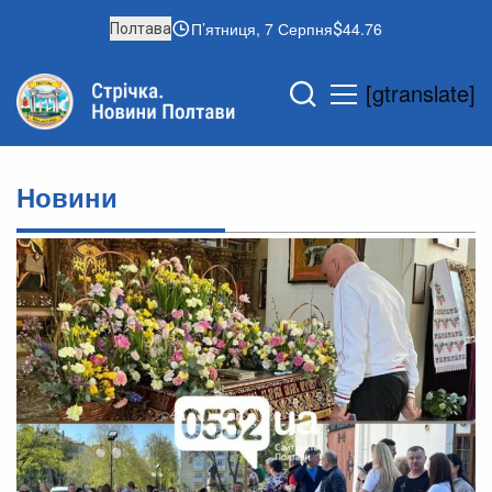
П’ятниця, 7 Серпня
44.76
Полтава
[gtranslate]
Новини