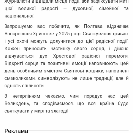
Журналісти відвідали місце події, аби зафіксувати миті
цієї великої радості — духовної, сімейної та
національної.
Запрошуємо вас побачити, як Полтава відзначає
Воскресіння Христове у 2025 році. Святкування триває,
і усі охочі можуть долучитися до цієї радісної події.
Кожен приносить частинку свого серця, і дійсно
відчувається дух Хрестової радісної перемоги.
Відкриті серця та позитивні емоції наповнюють цей
день особливим змістом. Святкові кошики, наповнені
смаколиками, символізують не лише традиції, але й
єдність спільноти.
З нетерпінням чекаємо, чим порадує нас цей
Великдень, та сподіваємося, що вся країна буде
святкувати у мирі та злагоді!
Реклама