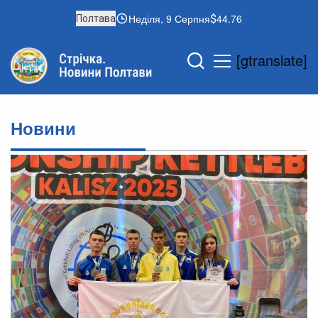
Неділя, 9 Серпня
44.76
Полтава
[gtranslate]
Новини