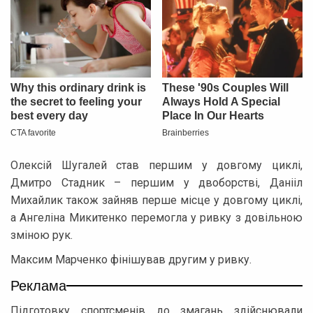
Олексій Шугалей став першим у довгому циклі,
Дмитро Стадник – першим у двоборстві, Данііл
Михайлик також зайняв перше місце у довгому циклі,
а Ангеліна Микитенко перемогла у ривку з довільною
зміною рук.
Максим Марченко фінішував другим у ривку.
Реклама
Підготовку спортсменів до змагань здійснювали