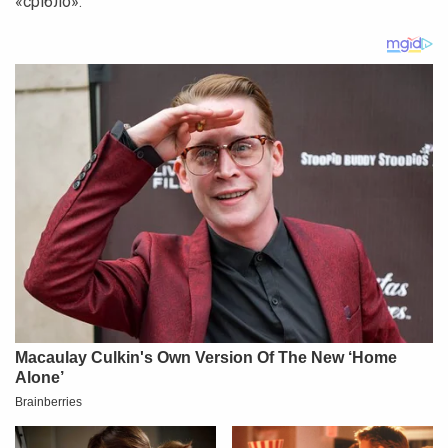
«срібло».