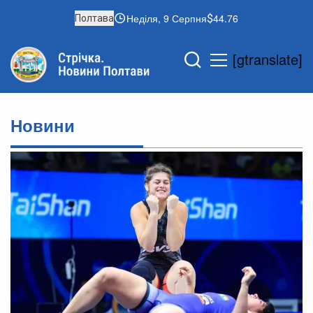
Неділя, 9 Серпня
44.76
Полтава
[gtranslate]
Новини