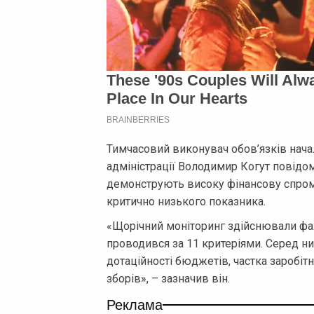
Тимчасовий виконувач обов’язків нача
адміністрації Володимир Когут повідо
демонструють високу фінансову спром
критично низького показника.
«Щорічний моніторинг здійснювали фахі
проводився за 11 критеріями. Серед ни
дотаційності бюджетів, частка заробітн
зборів», – зазначив він.
Реклама