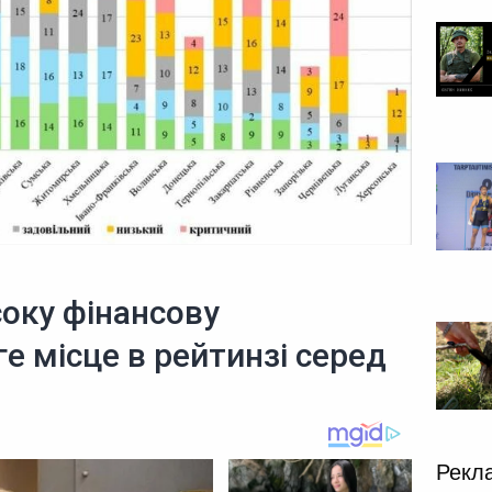
оку фінансову
е місце в рейтинзі серед
Рекл