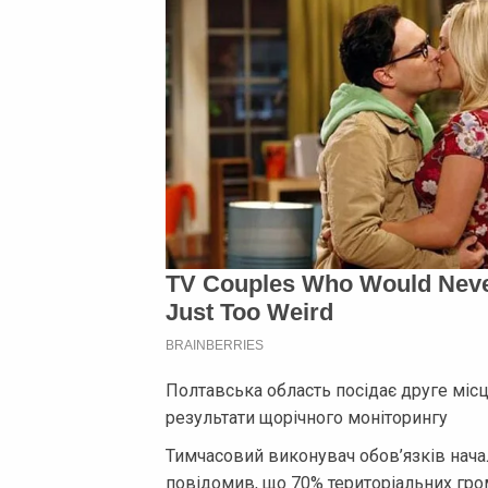
Полтавська область посідає друге міс
результати щорічного моніторингу
Тимчасовий виконувач обов’язків нач
повідомив, що 70% територіальних гро