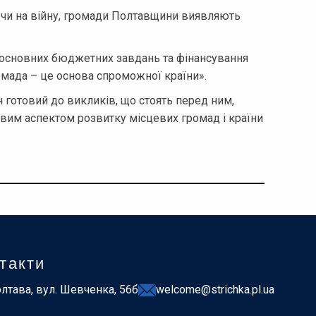
чи на війну, громади Полтавщини виявляють
 основних бюджетних завдань та фінансування
мада – це основа спроможної країни».
он готовий до викликів, що стоять перед ним,
вим аспектом розвитку місцевих громад і країни
такти
лтава, вул. Шевченка, 56б
welcome@strichka.pl.ua