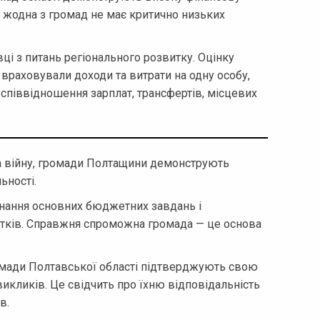
 жодна з громад не має критично низьких
і з питань регіонального розвитку. Оцінку
 враховували доходи та витрати на одну особу,
 співвідношення зарплат, трансфертів, місцевих
на війну, громади Полтащини демонструють
льності.
онання основних бюджетних завдань і
тків. Справжня спроможна громада — це основа
громади Полтавської області підтверджують свою
 викликів. Це свідчить про їхню відповідальність
в.