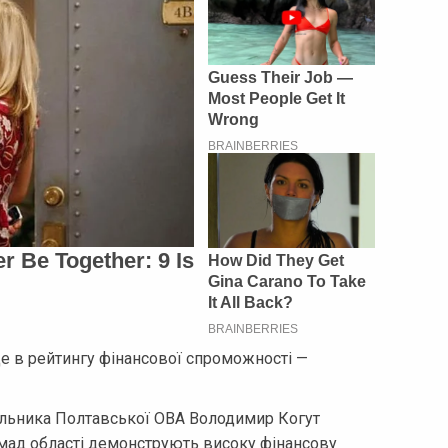
це в рейтингу фінансової спроможності —
альника Полтавської ОВА Володимир Когут
мад області демонструють високу фінансову